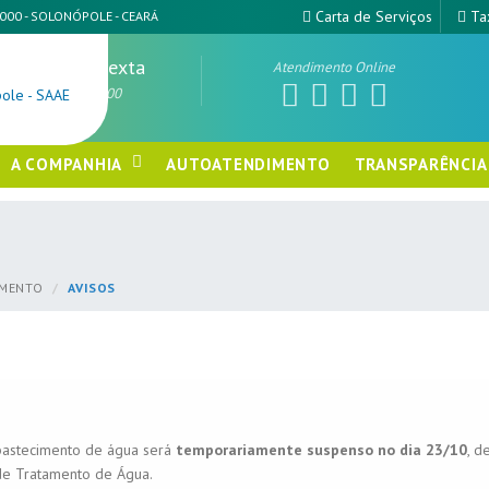
Carta de Serviços
Ta
-000 - SOLONÓPOLE - CEARÁ
Segunda à Sexta
Atendimento Online
das 07:00 às 13:00
A COMPANHIA
AUTOATENDIMENTO
TRANSPARÊNCIA
IMENTO
AVISOS
bastecimento de água será
temporariamente suspenso no
dia 23/10
, d
de Tratamento de Água.