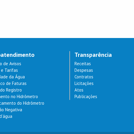
oatendimento
Transparência
o de Avisos
Receitas
e Tarifas
Despesas
dade da Água
Contratos
ico de Faturas
Licitações
do Registro
Atos
ento no Hidrômetro
Publicações
camento do Hidrômetro
dão Negativa
 d’água