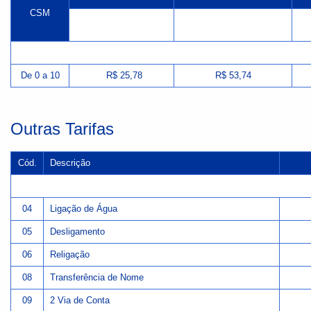
CSM
a
Água
Esgoto
Esgoto
De 0 a 10
R$ 25,78
R$ 53,74
Outras Tarifas
Cód.
Descrição
04
Ligação de Água
05
Desligamento
06
Religação
08
Transferência de Nome
09
2 Via de Conta